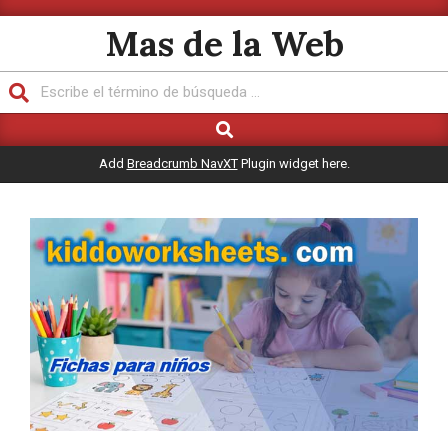
Saltar
Mas de la Web
al
contenido
Buscar
Buscar
Menú
de
Add
Breadcrumb NavXT
Plugin widget here.
navegación
principal