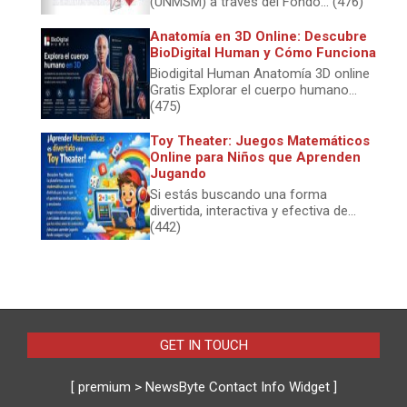
(UNMSM) a través del Fondo... (476)
Anatomía en 3D Online: Descubre
BioDigital Human y Cómo Funciona
Biodigital Human Anatomía 3D online
Gratis Explorar el cuerpo humano...
(475)
Toy Theater: Juegos Matemáticos
Online para Niños que Aprenden
Jugando
Si estás buscando una forma
divertida, interactiva y efectiva de...
(442)
GET IN TOUCH
[ premium > NewsByte Contact Info Widget ]