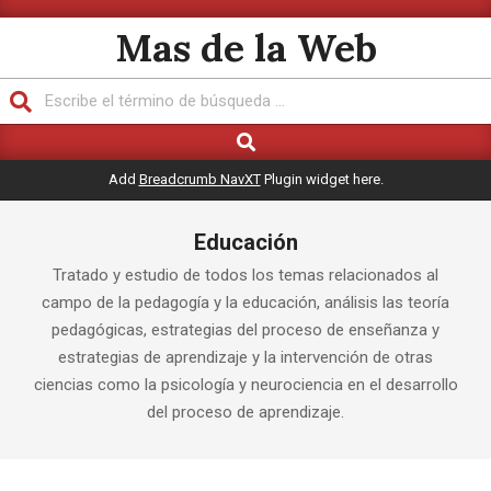
Saltar
Mas de la Web
al
contenido
Buscar
Buscar
Menú
de
Add
Breadcrumb NavXT
Plugin widget here.
navegación
principal
Educación
Tratado y estudio de todos los temas relacionados al
campo de la pedagogía y la educación, análisis las teoría
pedagógicas, estrategias del proceso de enseñanza y
estrategias de aprendizaje y la intervención de otras
ciencias como la psicología y neurociencia en el desarrollo
del proceso de aprendizaje.