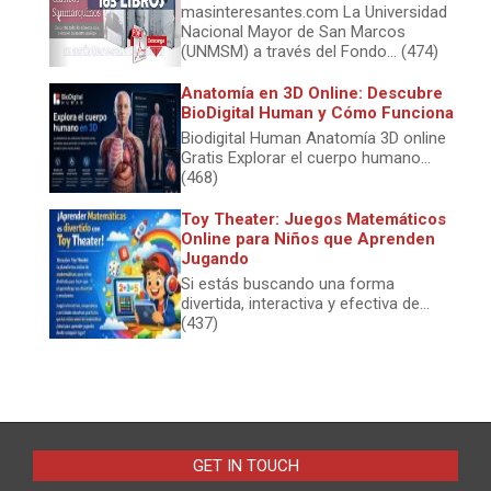
masinteresantes.com La Universidad
Nacional Mayor de San Marcos
(UNMSM) a través del Fondo... (474)
Anatomía en 3D Online: Descubre
BioDigital Human y Cómo Funciona
Biodigital Human Anatomía 3D online
Gratis Explorar el cuerpo humano...
(468)
Toy Theater: Juegos Matemáticos
Online para Niños que Aprenden
Jugando
Si estás buscando una forma
divertida, interactiva y efectiva de...
(437)
GET IN TOUCH