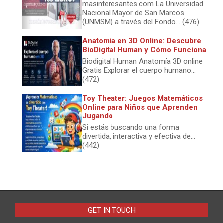
masinteresantes.com La Universidad
Nacional Mayor de San Marcos
(UNMSM) a través del Fondo... (476)
Anatomía en 3D Online: Descubre
BioDigital Human y Cómo Funciona
Biodigital Human Anatomía 3D online
Gratis Explorar el cuerpo humano...
(472)
Toy Theater: Juegos Matemáticos
Online para Niños que Aprenden
Jugando
Si estás buscando una forma
divertida, interactiva y efectiva de...
(442)
GET IN TOUCH