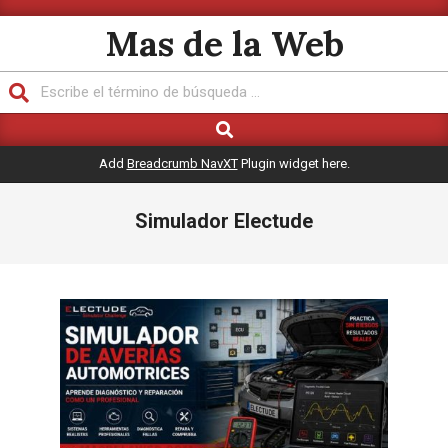
Saltar
Mas de la Web
al
contenido
Buscar
Buscar
Menú
de
Add
Breadcrumb NavXT
Plugin widget here.
navegación
principal
Simulador Electude