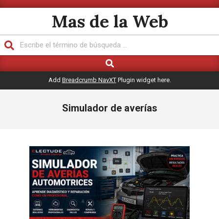
Saltar
Mas de la Web
al
contenido
Buscar
Buscar
Menú
de
Add
Breadcrumb NavXT
Plugin widget here.
navegación
principal
Simulador de averías