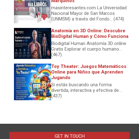
Marquinos
masinteresantes.com La Universidad
Nacional Mayor de San Marcos
(UNMSM) a través del Fondo... (474)
Anatomía en 3D Online: Descubre
BioDigital Human y Cómo Funciona
Biodigital Human Anatomía 3D online
Gratis Explorar el cuerpo humano...
(467)
Toy Theater: Juegos Matemáticos
Online para Niños que Aprenden
Jugando
Si estás buscando una forma
divertida, interactiva y efectiva de...
(437)
GET IN TOUCH