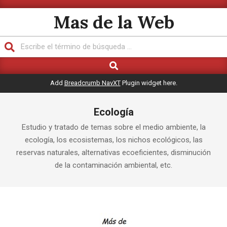
Saltar
Mas de la Web
al
contenido
Buscar
Buscar
Menú
de
Add
Breadcrumb NavXT
Plugin widget here.
navegación
principal
Ecología
Estudio y tratado de temas sobre el medio ambiente, la
ecología, los ecosistemas, los nichos ecológicos, las
reservas naturales, alternativas ecoeficientes, disminución
de la contaminación ambiental, etc.